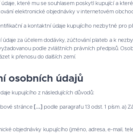
daje, které mu se souhlasem poskytl kupující a které
cování elektronické objednávky v internetovém obch
tifikační a kontaktní údaje kupujícího nezbytné pro p
 údaje za účelem dodávky, zúčtování plateb a k nezb
vyžadovanou podle zvláštních právních předpisů. Oso
zet k přenosu do dalších zemí.
ní osobních údajů
aje kupujícího z následujících důvodů:
ebové stránce
[….]
podle paragrafu 13 odst. 1 písm. a) 
ické objednávky kupujícího (jméno, adresa, e-mail, telef