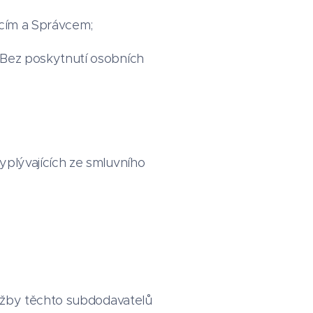
ícím a Správcem;
 Bez poskytnutí osobních
plývajících ze smluvního
Služby těchto subdodavatelů