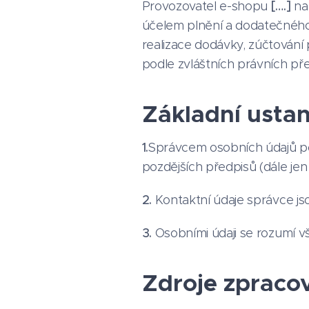
Provozovatel e-shopu
[….]
na
účelem plnění a dodatečného
realizace dodávky, zúčtován
podle zvláštních právních pře
Základní usta
1.
Správcem osobních údajů po
pozdějších předpisů (dále jen
2.
Kontaktní údaje správce jso
3.
Osobními údaji se rozumí v
Zdroje zpraco