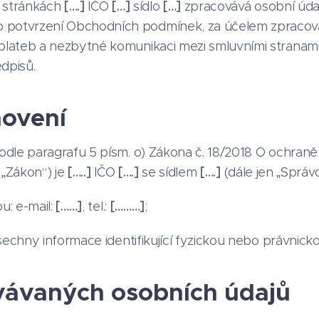
 stránkách
[….]
IČO
[…]
sídlo
[…]
zpracovává osobní úda
 potvrzení Obchodních podmínek, za účelem zpracová
í plateb a nezbytné komunikaci mezi smluvními strana
dpisů.
novení
dle paragrafu 5 písm. o) Zákona č. 18/2018 O ochraně
 „Zákon“) je
[…..]
IČO
[….]
se sídlem
[….]
(dále jen „Správc
u: e-mail:
[……]
, tel.:
[………]
;
šechny informace identifikující fyzickou nebo právnick
vávaných osobních údajů