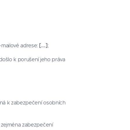
-mailové adrese:
[….]
;
došlo k porušení jeho práva
utná k zabezpečení osobních
ů, zejména zabezpečení