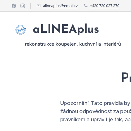
alineaplus@email.cz
+420 720 027 270
aLINEAplus
rekonstrukce koupelen, kuchyní a interiérů
P
Upozornění: Tato pravidla b
žádnou odpovědnost za použí
právníkem a upravit je tak,