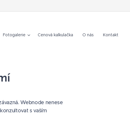
Fotogalerie
Cenová kalkulačka
O nás
Kontakt
mí
ě závazná. Webnode nenese
konzultovat s vaším