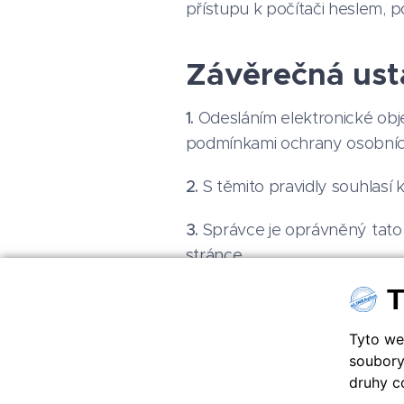
přístupu k počítači heslem, 
Závěrečná ust
1.
Odesláním elektronické ob
podmínkami ochrany osobních 
2.
S těmito pravidly souhlasí 
3.
Správce je oprávněný tato P
stránce.
T
Tato Pravidla vstupují v plat
Tyto we
soubory
druhy c