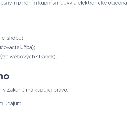
pěšným plněním kupní smlouvy a elektronické objedn
e-shopu);
učovací služba);
lýza webových stránek);
ho
v Zákoně má kupující právo:
m údajům;