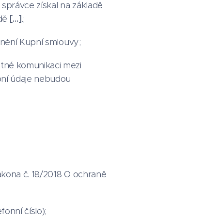
 správce získal na základě
odě
[…]
.;
lnění Kupní smlouvy;
ytné komunikaci mezi
bní údaje nebudou
Zákona č. 18/2018 O ochraně
onní číslo);