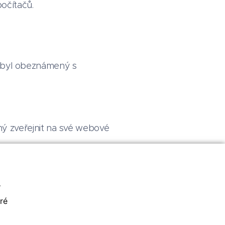
očítačů.
e byl obeznámený s
nný zveřejnit na své webové
í
ré