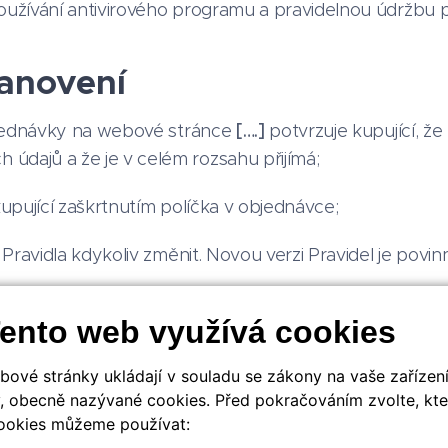
používání antivirového programu a pravidelnou údržbu p
anovení
jednávky na webové stránce
[….]
potvrzuje kupující, ž
údajů a že je v celém rozsahu přijímá;
kupující zaškrtnutím políčka v objednávce;
ravidla kdykoliv změnit. Novou verzi Pravidel je povi
ento web využívá cookies
nost
[Datum]
bové stránky ukládají v souladu se zákony na vaše zařízen
, obecně nazývané cookies. Před pokračováním zvolte, kte
ookies můžeme používat: